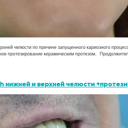
ерхней челюсти по причине запущенного кариозного проце
ьное протезирование керамическим протезом. Продолжител
ch нижней и верхней челюсти +проте