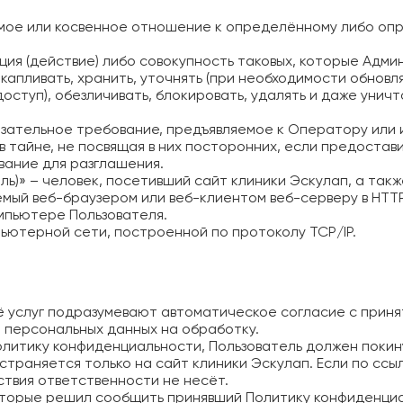
мое или косвенное отношение к определённому либо опр
ия (действие) либо совокупность таковых, которые Адми
капливать, хранить, уточнять (при необходимости обновлят
доступ), обезличивать, блокировать, удалять и даже унич
зательное требование, предъявляемое к Оператору или
в тайне, не посвящая в них посторонних, если предостав
вание для разглашения.
ль)» – человек, посетивший сайт клиники Эскулап, а так
мый веб-браузером или веб-клиентом веб-серверу в HTTP-
мпьютере Пользователя.
пьютерной сети, построенной по протоколу TCP/IP.
её услуг подразумевают автоматическое согласие с прин
персональных данных на обработку.
литику конфиденциальности, Пользователь должен покину
раняется только на сайт клиники Эскулап. Если по ссыл
йствия ответственности не несёт.
торые решил сообщить принявший Политику конфиденциал