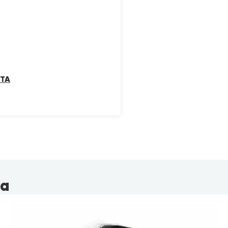
ТА
на