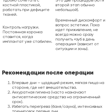
Удобно сочетать с
Это две процедуры (хотя
костной пластикой,
второй этап обычно
работать при дефиците
небольшой).
тканей.
Временный дискомфорт и
вопрос эстетики. Пока
Контроль нагрузки.
идет приживление, не
Постоянная коронка
всегда можно сразу
ставится, когда
получить «зуб в день
имплантат уже стабилен.
операции» (зависит от
ситуации и зоны).
Рекомендации после операции
Впервые дни — щадящий режим, мягкая пища на
стороне, где нет вмешательства.
Аккуратная гигиена (часто назначают
антисептические средства на ограниченный
срок).
Избегать перегрева (баня/сауна), интенсивных
тренировок первые дни.