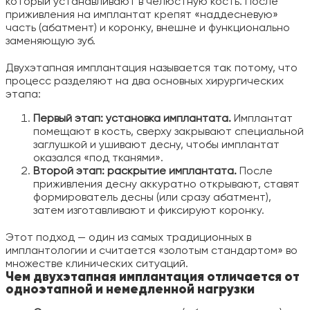
который устанавливают в челюстную кость. После
приживления на имплантат крепят «наддесневую»
часть (абатмент) и коронку, внешне и функционально
заменяющую зуб.
Двухэтапная имплантация называется так потому, что
процесс разделяют на два основных хирургических
этапа:
Первый этап: установка имплантата.
Имплантат
помещают в кость, сверху закрывают специальной
заглушкой и ушивают десну, чтобы имплантат
оказался «под тканями».
Второй этап: раскрытие имплантата.
После
приживления десну аккуратно открывают, ставят
формирователь десны (или сразу абатмент),
затем изготавливают и фиксируют коронку.
Этот подход — один из самых традиционных в
имплантологии и считается «золотым стандартом» во
множестве клинических ситуаций.
Чем двухэтапная имплантация отличается от
одноэтапной и немедленной нагрузки